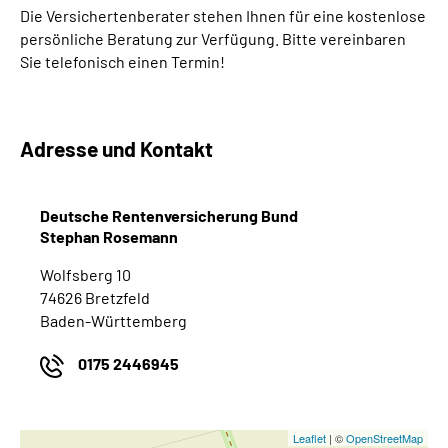
Die Versichertenberater stehen Ihnen für eine kostenlose
persönliche Beratung zur Verfügung. Bitte vereinbaren
Suche
Sie telefonisch einen Termin!
Language
Adresse und Kontakt
Inhalte in Gebärdensprache (DGS)
Leichte Sprache
Deutsche Rentenversicherung Bund
Stephan Rosemann
Wolfsberg 10
Mein Kundenportal
74626 Bretzfeld
Baden-Württemberg
0175 2446945
Leaflet
| ©
OpenStreetMap