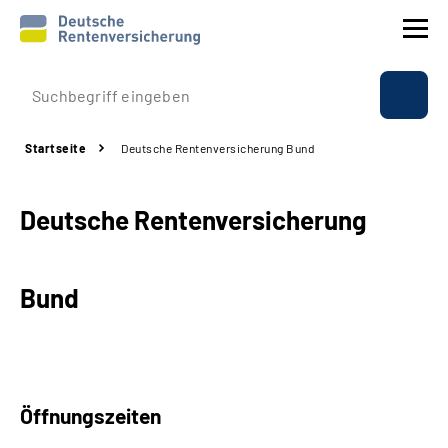
Prävention
Startseite
Deutsche Rentenversicherung Bund
Reha
Deutsche Rentenversicherung
Rente
Beratung & Kontakt
Bund
Experten
Über uns & Presse
Öffnungszeiten
Online-Services