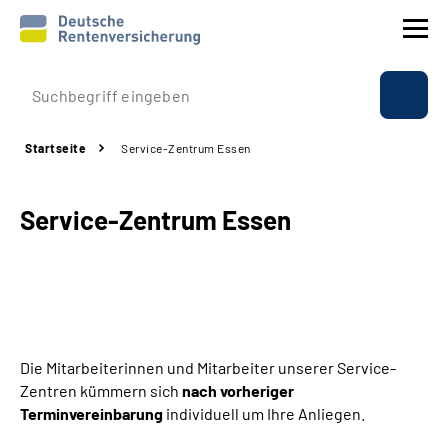
Prävention
Startseite
Service-Zentrum Essen
Reha
Service-Zentrum Essen
Rente
Beratung & Kontakt
Experten
Die Mitarbeiterinnen und Mitarbeiter unserer Service-
Über uns & Presse
Zentren kümmern sich
nach vorheriger
Terminvereinbarung
individuell um Ihre Anliegen.
Online-Services