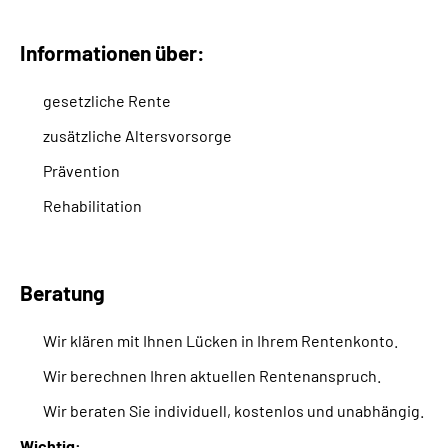
Suche
Informationen über:
gesetzliche Rente
Language
zusätzliche Altersvorsorge
Inhalte in Gebärdensprache (DGS)
Prävention
Rehabilitation
Leichte Sprache
Beratung
Mein Kundenportal
Wir klären mit Ihnen Lücken in Ihrem Rentenkonto.
Wir berechnen Ihren aktuellen Rentenanspruch.
Wir beraten Sie individuell, kostenlos und unabhängig.
Wichtig: