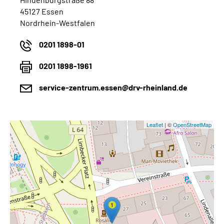
45127 Essen
Nordrhein-Westfalen
0201 1898-01
0201 1898-1961
service-zentrum.essen@drv-rheinland.de
Leaflet
| ©
OpenStreetMap
1