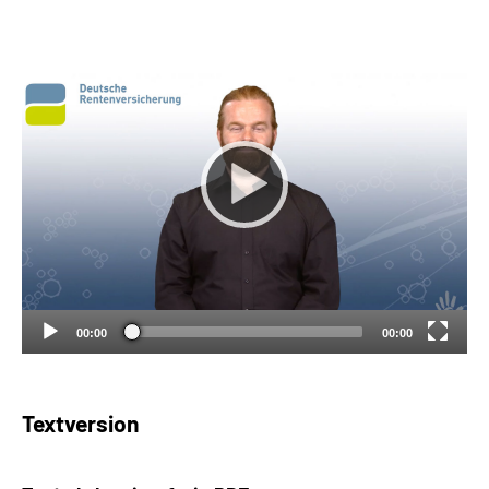
Suche
Language
Inhalte in Gebärdensprache (DGS)
Leichte Sprache
Mein Kundenportal
00:00
00:00
Textversion