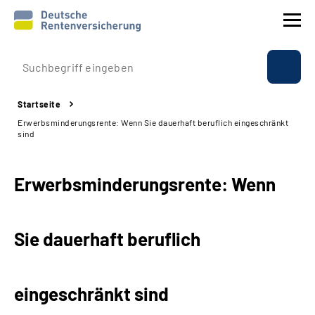
Prävention
Startseite
Reha
Erwerbsminderungsrente: Wenn Sie dauerhaft beruflich eingeschränkt
sind
Rente
Erwerbsminderungsrente: Wenn
Beratung & Kontakt
Experten
Sie dauerhaft beruflich
Über uns & Presse
eingeschränkt sind
Online-Services