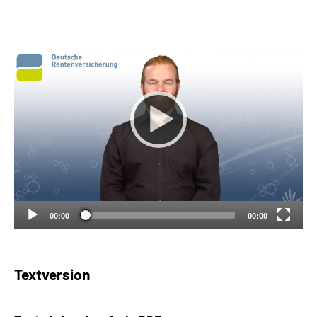
Suche
Language
Inhalte in Gebärdensprache (DGS)
Leichte Sprache
Mein Kundenportal
00:00
00:00
Textversion