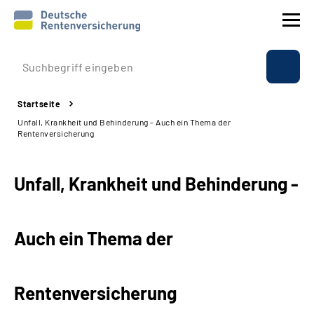
Prävention
Startseite
Reha
Unfall, Krankheit und Behinderung - Auch ein Thema der
Rentenversicherung
Rente
Unfall, Krankheit und Behinderung -
Beratung & Kontakt
Experten
Auch ein Thema der
Über uns & Presse
Rentenversicherung
Online-Services