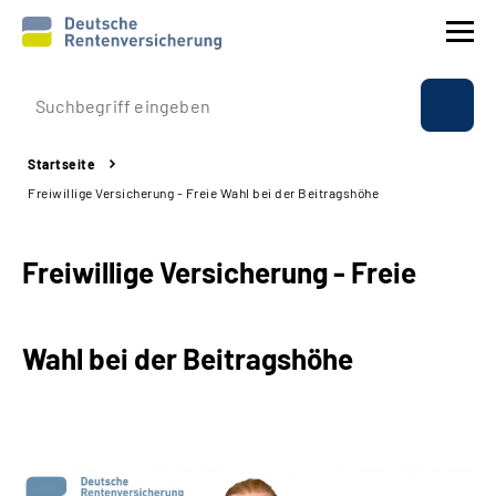
Prävention
Startseite
Reha
Freiwillige Versicherung - Freie Wahl bei der Beitragshöhe
Rente
Freiwillige Versicherung - Freie
Beratung & Kontakt
Wahl bei der Beitragshöhe
Experten
Über uns & Presse
Online-Services