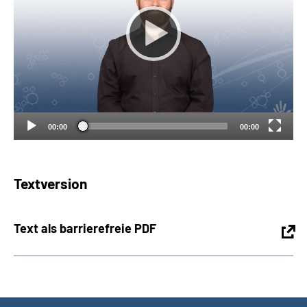
Suche
Language
Inhalte in Gebärdensprache (DGS)
00:00
00:00
Leichte Sprache
Textversion
Mein Kundenportal
Text als barrierefreie PDF