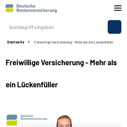
Prävention
Startseite
Freiwillige Versicherung - Mehr als ein Lückenfüller
Reha
Freiwillige Versicherung - Mehr als
Rente
Beratung & Kontakt
ein Lückenfüller
Experten
Über uns & Presse
Online-Services