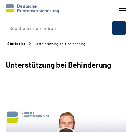
Prävention
Startseite
Unterstützung bei Behinderung
Reha
Unterstützung bei Behinderung
Rente
Beratung & Kontakt
Experten
Über uns & Presse
Online-Services