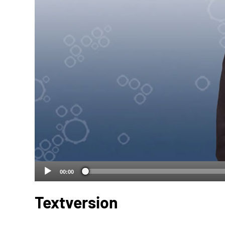
00:00
Textversion