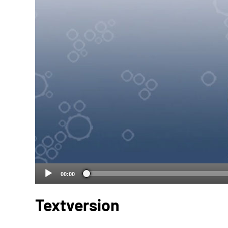
00:00
Textversion