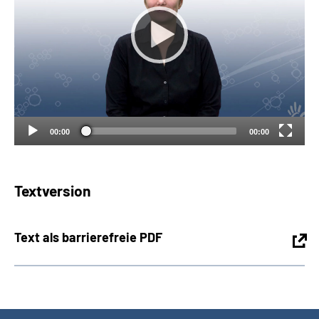
Suche
Language
Inhalte in Gebärdensprache (DGS)
00:00
00:00
Leichte Sprache
Textversion
Mein Kundenportal
Text als barrierefreie PDF