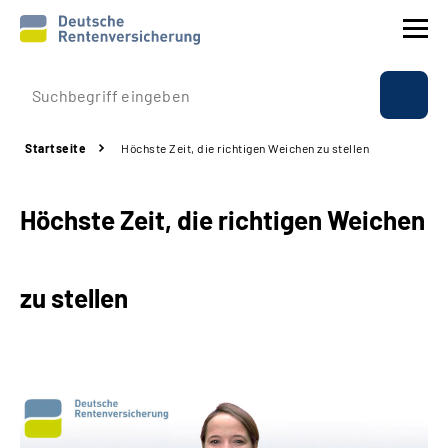
Prävention
Startseite
Höchste Zeit, die richtigen Weichen zu stellen
Reha
Höchste Zeit, die richtigen Weichen
Rente
Beratung & Kontakt
zu stellen
Experten
Über uns & Presse
Online-Services