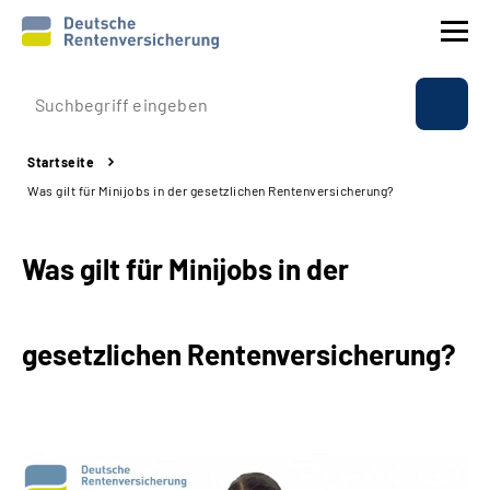
Prävention
Startseite
Reha
Was gilt für Minijobs in der gesetzlichen Rentenversicherung?
Rente
Was gilt für Minijobs in der
Beratung & Kontakt
gesetzlichen Rentenversicherung?
Experten
Über uns & Presse
Online-Services