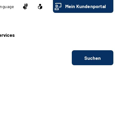
Mein Kundenportal
nguage
ervices
Suchen