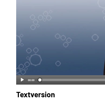
00:00
Textversion