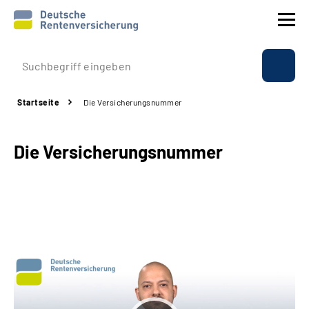
Prävention
Startseite
Die Versicherungsnummer
Reha
Die Versicherungsnummer
Rente
Beratung & Kontakt
Experten
Über uns & Presse
Online-Services