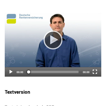
Suche
Language
Inhalte in Gebärdensprache (DGS)
Leichte Sprache
Mein Kundenportal
00:00
00:00
Textversion