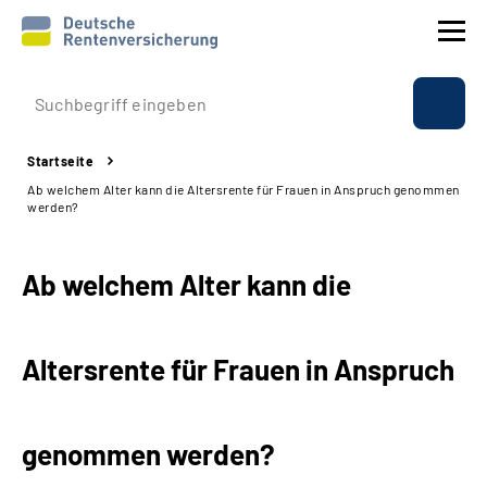
Prävention
Startseite
Reha
Ab welchem Alter kann die Altersrente für Frauen in Anspruch genommen
werden?
Rente
Ab welchem Alter kann die
Beratung & Kontakt
Experten
Altersrente für Frauen in Anspruch
Über uns & Presse
genommen werden?
Online-Services