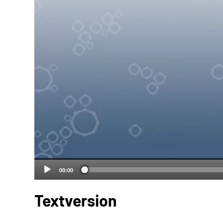
00:00
Textversion