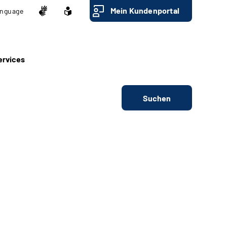
Mein Kundenportal
nguage
ervices
Suchen