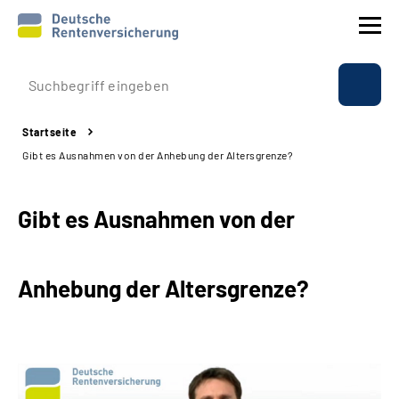
Prävention
Startseite
Reha
Gibt es Ausnahmen von der Anhebung der Altersgrenze?
Rente
Gibt es Ausnahmen von der
Beratung & Kontakt
Anhebung der Altersgrenze?
Experten
Über uns & Presse
Online-Services