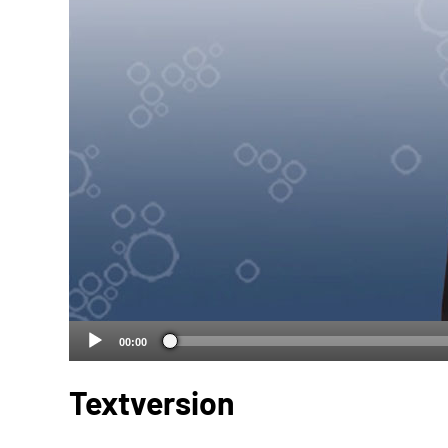
00:00
Textversion