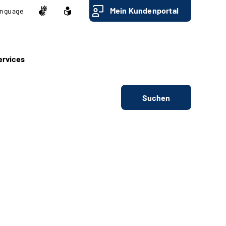
Mein Kundenportal
nguage
ervices
Suchen