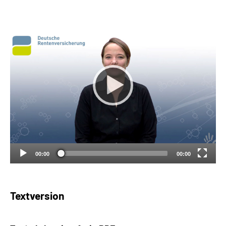
Suche
Language
Inhalte in Gebärdensprache (DGS)
Leichte Sprache
Mein Kundenportal
00:00
00:00
Textversion