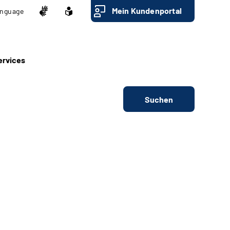
Mein Kundenportal
nguage
ervices
Suchen