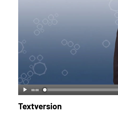
00:00
Textversion