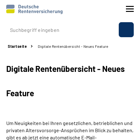
Prävention
Startseite
Digitale Rentenübersicht - Neues Feature
Reha
Digitale Rentenübersicht - Neues
Rente
Beratung & Kontakt
Feature
Experten
Über uns & Presse
Um Neuigkeiten bei Ihren gesetzlichen, betrieblichen und
privaten Altersvorsorge-Ansprüchen im Blick zu behalten,
gibt es ab jetzt eine automatische E-Mail-
Online-Services