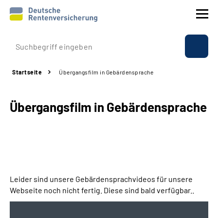
Prävention
Startseite
Übergangsfilm in Gebärdensprache
Reha
Übergangsfilm in Gebärdensprache
Rente
Beratung & Kontakt
Experten
Leider sind unsere Gebärdensprachvideos für unsere
Über uns & Presse
Webseite noch nicht fertig. Diese sind bald verfügbar..
Online-Services