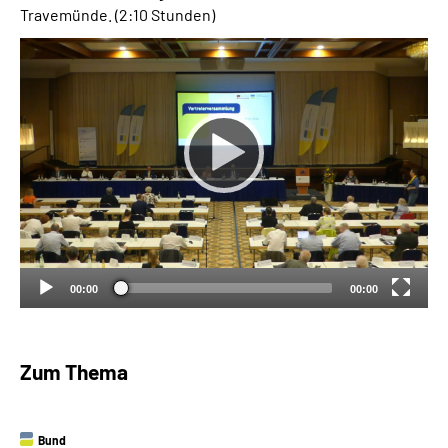
Travemünde
.
(2:10 Stunden)
Suche
Language
Inhalte in Gebärdensprache (DGS)
Leichte Sprache
00:00
00:00
Mein Kundenportal
Zum Thema
Bund