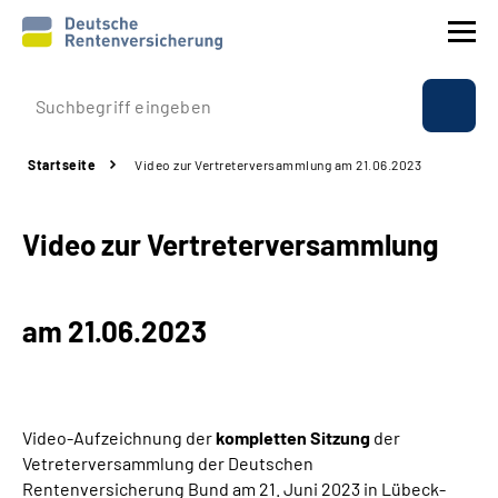
Prävention
Startseite
Video zur Vertreterversammlung am 21.06.2023
Reha
Video zur Vertreterversammlung
Rente
Beratung & Kontakt
am 21.06.2023
Experten
Über uns & Presse
Video-
Aufzeichnung der
kompletten Sitzung
der
Vetreterversammlung der Deutschen
Rentenversicherung Bund am 2
1. Juni 2023 in Lübeck-
Online-Services