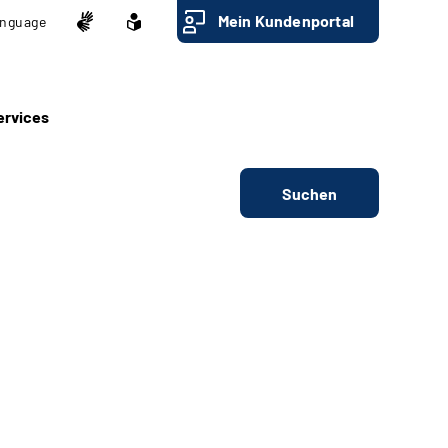
Mein Kundenportal
nguage
ervices
Suchen