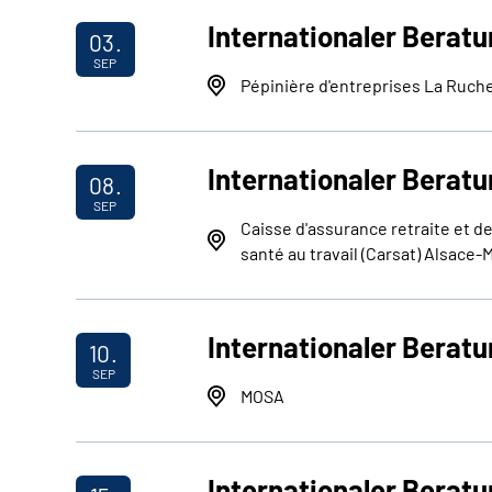
Internationaler Berat
03.
SEP
Pépinière d'entreprises La Ruch
Internationaler Beratu
08.
SEP
Caisse d'assurance retraite et de
santé au travail (Carsat) Alsace-
Internationaler Berat
10.
SEP
MOSA
Internationaler Beratu