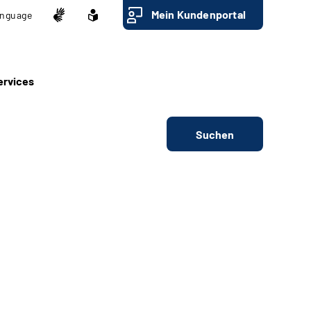
Mein Kundenportal
nguage
ervices
Suchen