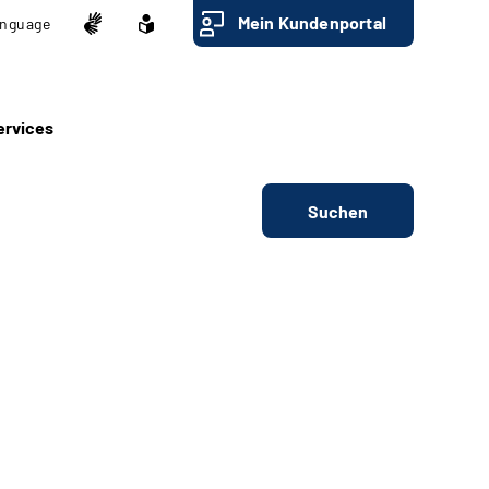
Mein Kundenportal
nguage
ervices
Suchen