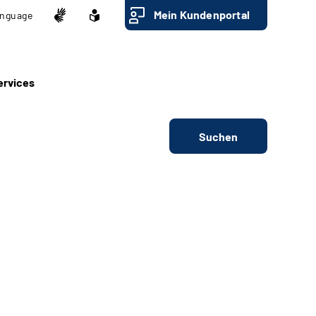
Mein Kundenportal
nguage
ervices
Suchen