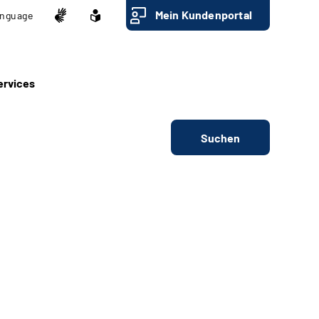
Mein Kundenportal
nguage
ervices
Suchen