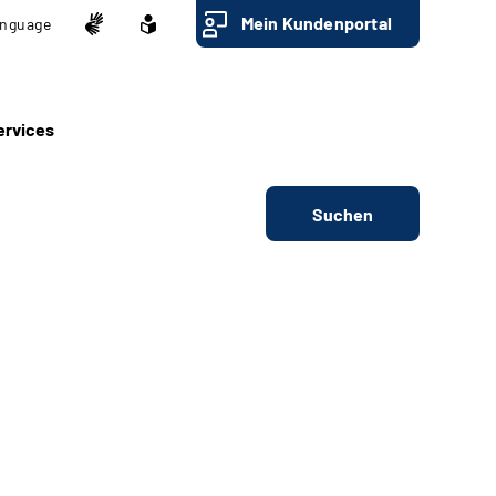
Mein Kundenportal
nguage
ervices
Suchen