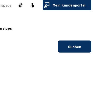
Mein Kundenportal
nguage
ervices
Suchen