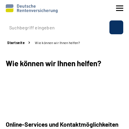
Prävention
Startseite
Wie können wir Ihnen helfen?
Reha
Wie können wir Ihnen helfen?
Rente
Beratung & Kontakt
Experten
Über uns & Presse
Online-Services und Kontaktmöglichkeiten
Online-Services