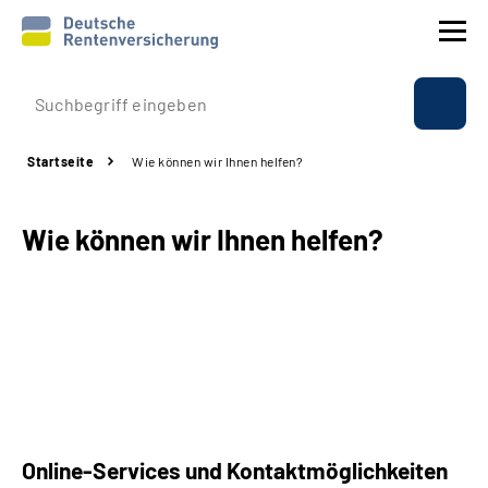
Prävention
Startseite
Wie können wir Ihnen helfen?
Reha
Wie können wir Ihnen helfen?
Rente
Beratung & Kontakt
Experten
Über uns & Presse
Online-Services und Kontaktmöglichkeiten
Online-Services