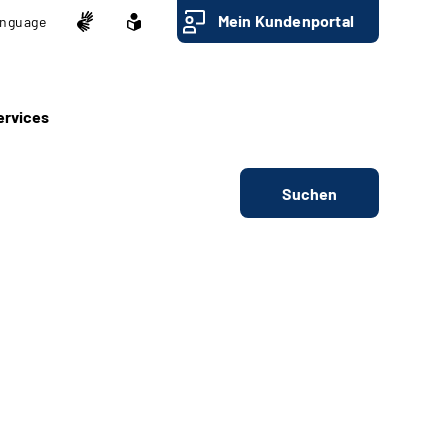
Mein Kundenportal
nguage
ervices
Suchen