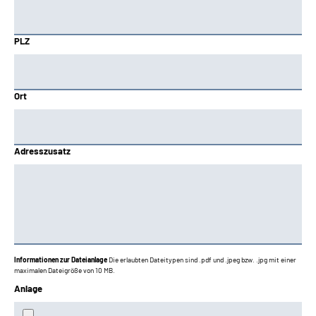
PLZ
Ort
Adresszusatz
Informationen zur Dateianlage
Die erlaubten Dateitypen sind .pdf und .jpeg bzw. .jpg mit einer
maximalen Dateigröße von 10 MB.
Anlage