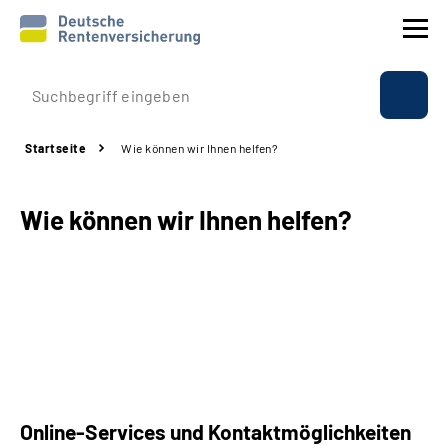
Prävention
Startseite
Wie können wir Ihnen helfen?
Reha
Wie können wir Ihnen helfen?
Rente
Beratung & Kontakt
Experten
Über uns & Presse
Online-Services und Kontaktmöglichkeiten
Online-Services