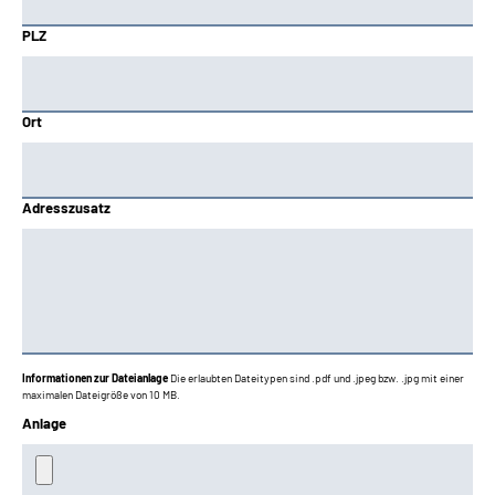
PLZ
Ort
Adresszusatz
Informationen zur Dateianlage
Die erlaubten Dateitypen sind .pdf und .jpeg bzw. .jpg mit einer
maximalen Dateigröße von 10 MB.
Anlage