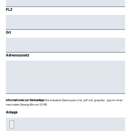
PLZ
Ort
Adresszusatz
Informationen zur Dateianlage
Die erlaubten Dateitypen sind .pdf und .jpeg bzw. .jpg mit einer
maximalen Dateigröße von 10 MB.
Anlage