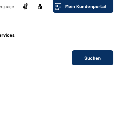
Mein Kundenportal
nguage
ervices
Suchen