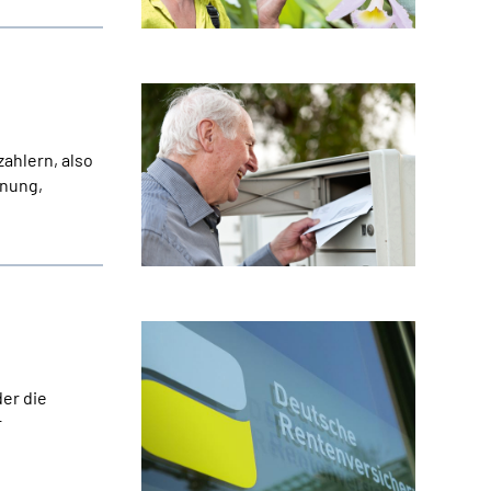
ahlern, also
dnung,
er die
r