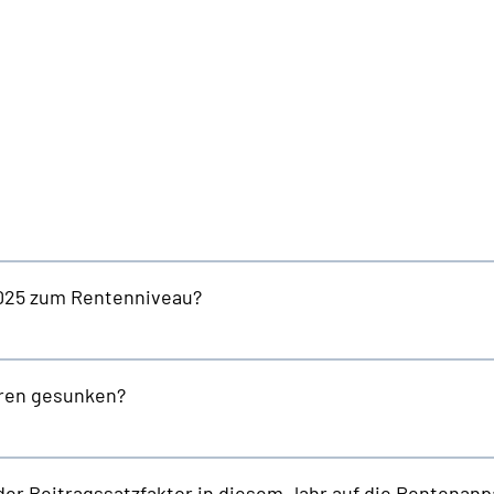
025 zum Rentenniveau?
hren gesunken?
 der Beitragssatzfaktor in diesem Jahr auf die Rentenan