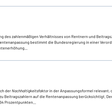
ung des zahlenmäßigen Verhältnisses von Rentnern und Beitragsz
 Rentenanpassung bestimmt die Bundesregierung in einer Veror
ntenerhöhung...
uch der
Nachhaltigkeitsfaktor
in der Anpassungsformel relevant, d
u Beitragszahlern auf die Rentenanpassung berücksichtigt. De
,64 Prozentpunkten...