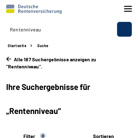
Prävention
Startseite
Suche
Reha
Alle 187 Suchergebnisse anzeigen zu
"Rentenniveau".
Rente
Ihre Suchergebnisse für
Beratung & Kontakt
Experten
„Rentenniveau“
Über uns & Presse
Filter
Sortieren
Online-Services
0