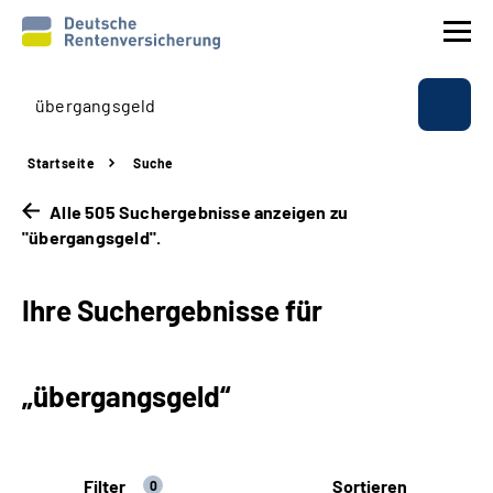
Prävention
Startseite
Suche
Reha
Alle 505 Suchergebnisse anzeigen zu
"übergangsgeld".
Rente
Ihre Suchergebnisse für
Beratung & Kontakt
Experten
„übergangsgeld“
Über uns & Presse
Filter
Sortieren
Online-Services
0