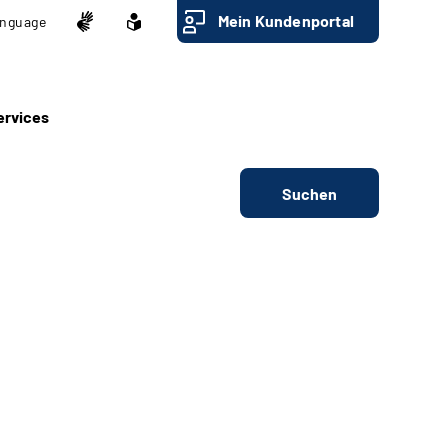
Mein Kundenportal
nguage
ervices
Suchen