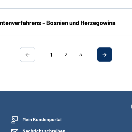
Rentenverfahrens - Bosnien und Herzegowina
2
3
1
Mein Kundenportal
Nachricht schreiben