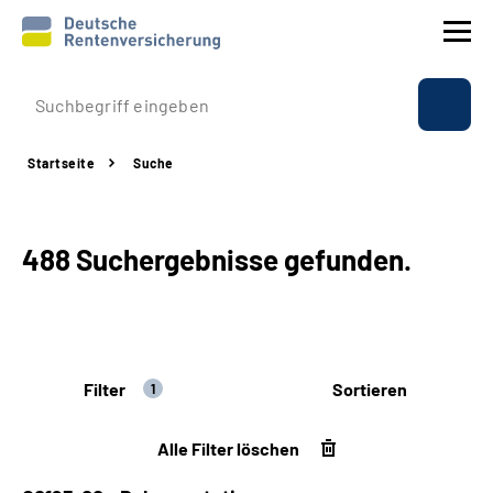
Prävention
Startseite
Suche
Reha
Rente
488 Suchergebnisse gefunden.
Beratung & Kontakt
Experten
Filter
Sortieren
1
Über uns & Presse
Alle Filter löschen
Online-Services