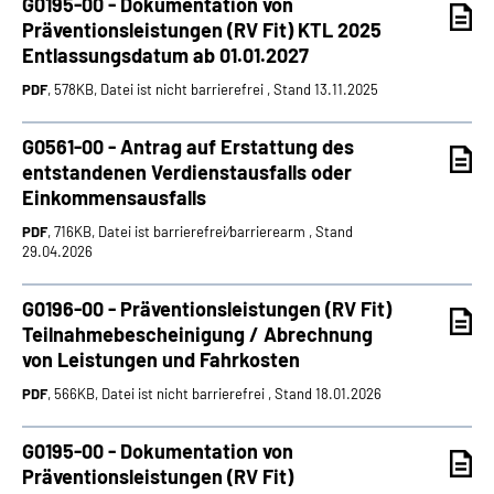
G0195-00 - Dokumentation von
Präventionsleistungen (RV Fit) KTL 2025
Entlassungsdatum ab 01.01.2027
Suche
PDF
, 578KB, Datei ist nicht barrierefrei , Stand 13.11.2025
Language
G0561-00 - Antrag auf Erstattung des
entstandenen Verdienstausfalls oder
Inhalte in Gebärdensprache (DGS)
Einkommensausfalls
Leichte Sprache
PDF
, 716KB, Datei ist barrierefrei⁄barrierearm , Stand
29.04.2026
G0196-00 - Präventionsleistungen (RV Fit)
Mein Kundenportal
Teilnahmebescheinigung / Abrechnung
von Leistungen und Fahrkosten
PDF
, 566KB, Datei ist nicht barrierefrei , Stand 18.01.2026
G0195-00 - Dokumentation von
Präventionsleistungen (RV Fit)