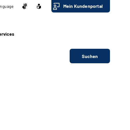
Mein Kundenportal
nguage
ervices
Suchen