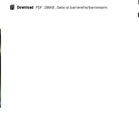
Download
PDF , 286KB , Datei ist barrierefrei⁄barrierearm