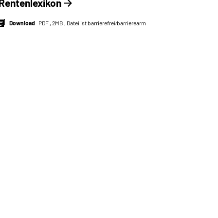
Rentenlexikon
Download
PDF , 2MB , Datei ist barrierefrei⁄barrierearm