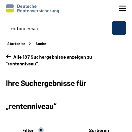
Prävention
Startseite
Suche
Reha
Alle 187 Suchergebnisse anzeigen zu
"rentenniveau".
Rente
Ihre Suchergebnisse für
Beratung & Kontakt
Experten
„rentenniveau“
Über uns & Presse
Filter
Sortieren
Online-Services
0