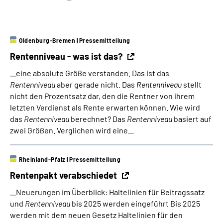
Suche
Oldenburg-Bremen
|
Pressemitteilung
Language
Rentenniveau - was ist das?
...eine absolute Größe verstanden. Das ist das
Inhalte in Gebärdensprache (DGS)
Rentenniveau
aber gerade nicht. Das
Rentenniveau
stellt
nicht den Prozentsatz dar, den die Rentner von ihrem
Leichte Sprache
letzten Verdienst als Rente erwarten können. Wie wird
das
Rentenniveau
berechnet? Das
Rentenniveau
basiert auf
zwei Größen. Verglichen wird eine...
Mein Kundenportal
Rheinland-Pfalz
|
Pressemitteilung
Rentenpakt verabschiedet
...Neuerungen im Überblick: Haltelinien für Beitragssatz
und
Rentenniveau
bis 2025 werden eingeführt Bis 2025
werden mit dem neuen Gesetz Haltelinien für den