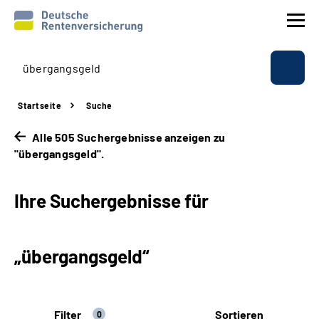
Prävention
Startseite
Suche
Reha
Alle 505 Suchergebnisse anzeigen zu
"übergangsgeld".
Rente
Ihre Suchergebnisse für
Beratung & Kontakt
Experten
„übergangsgeld“
Über uns & Presse
Filter
Sortieren
Online-Services
0