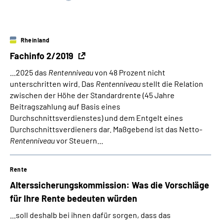
Suche
Rheinland
Language
Fachinfo 2/2019
...2025 das
Rentenniveau
von 48 Prozent nicht
Inhalte in Gebärdensprache (DGS)
unterschritten wird. Das
Rentenniveau
stellt die Relation
zwischen der Höhe der Standardrente (45 Jahre
Leichte Sprache
Beitragszahlung auf Basis eines
Durchschnittsverdienstes) und dem Entgelt eines
Durchschnittsverdieners dar. Maßgebend ist das Netto-
Rentenniveau
vor Steuern...
Mein Kundenportal
Rente
Alterssicherungskommission: Was die Vorschläge
für Ihre Rente bedeuten würden
...soll deshalb bei ihnen dafür sorgen, dass das