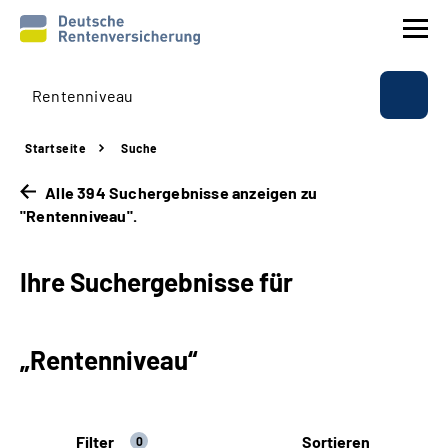
Prävention
Startseite
Suche
Reha
Alle 394 Suchergebnisse anzeigen zu
"Rentenniveau".
Rente
Ihre Suchergebnisse für
Beratung & Kontakt
Experten
„Rentenniveau“
Über uns & Presse
Filter
Sortieren
Online-Services
0