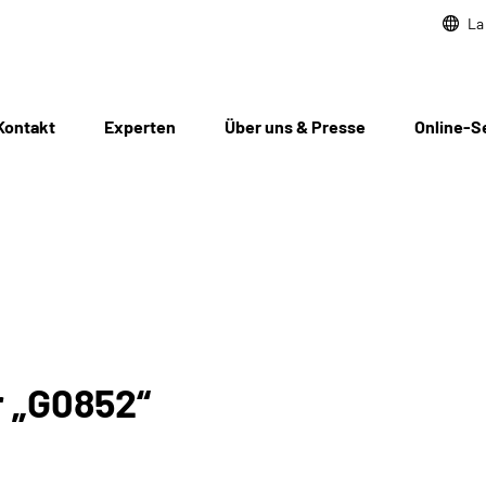
La
Kontakt
Experten
Über uns & Presse
Online-S
r „G0852“