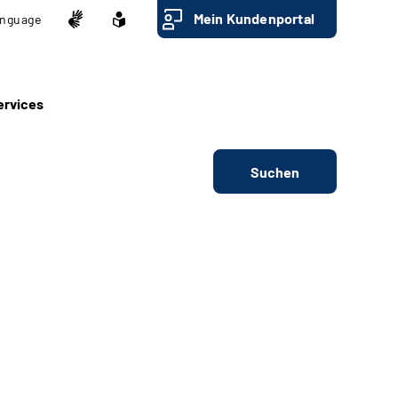
Mein Kundenportal
nguage
ervices
Suchen