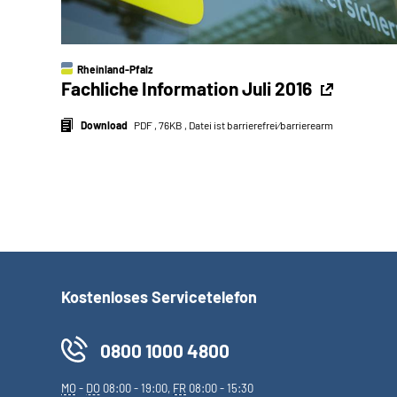
Rheinland-Pfalz
Fachliche Information Juli 2016
Download
PDF , 76KB , Datei ist barrierefrei⁄barrierearm
Kostenloses Servicetelefon
0800 1000 4800
MO
-
DO
08:00 - 19:00,
FR
08:00 - 15:30