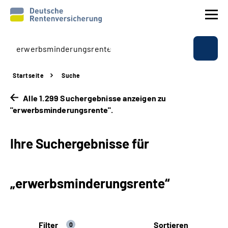
Prävention
Startseite
Suche
Reha
Alle 1.299 Suchergebnisse anzeigen zu
"erwerbsminderungsrente".
Rente
Ihre Suchergebnisse für
Beratung & Kontakt
Experten
„erwerbsminderungsrente“
Über uns & Presse
Filter
Sortieren
Online-Services
0