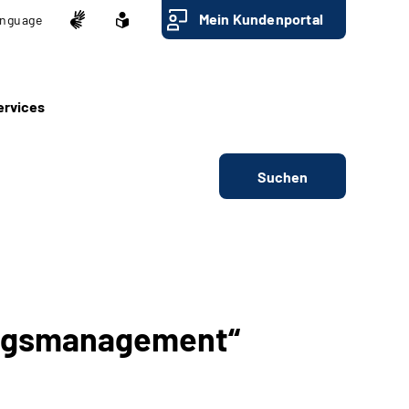
Mein Kundenportal
nguage
ervices
Suchen
rungsmanagement“