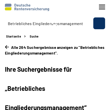
Prävention
Startseite
Suche
Reha
Alle 264 Suchergebnisse anzeigen zu "Betriebliches
Eingliederungsmanagement".
Rente
Ihre Suchergebnisse für
Beratung & Kontakt
Experten
„Betriebliches
Über uns & Presse
Eingliederungsmanagement“
Online-Services