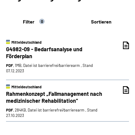
Suche
Filter
Sortieren
0
Language
Mitteldeutschland
Inhalte in Gebärdensprache (DGS)
G4982-09 - Bedarfsanalyse und
Förderplan
Leichte Sprache
PDF
, 1MB, Datei ist barrierefrei⁄barrierearm , Stand
07.12.2023
Mitteldeutschland
Mein Kundenportal
Rahmenkonzept „Fallmanagement nach
medizinischer Rehabilitation“
PDF
, 284KB, Datei ist barrierefrei⁄barrierearm , Stand
27.10.2023