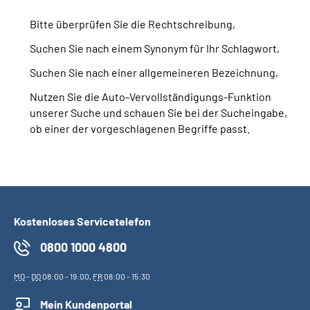
Bitte überprüfen Sie die Rechtschreibung,
Suche
Suchen Sie nach einem Synonym für Ihr Schlagwort,
Language
Suchen Sie nach einer allgemeineren Bezeichnung,
Nutzen Sie die Auto-Vervollständigungs-Funktion
Inhalte in Gebärdensprache (DGS)
unserer Suche und schauen Sie bei der Sucheingabe,
ob einer der vorgeschlagenen Begriffe passt.
Leichte Sprache
Mein Kundenportal
Kostenloses Servicetelefon
0800 1000 4800
MO
-
DO
08:00 - 19:00,
FR
08:00 - 15:30
Mein Kundenportal