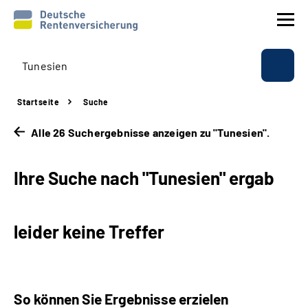
Prävention
Startseite
Suche
Reha
Alle 26 Suchergebnisse anzeigen zu "Tunesien".
Rente
Ihre Suche nach "Tunesien" ergab
Beratung & Kontakt
leider keine Treffer
Experten
Über uns & Presse
So können Sie Ergebnisse erzielen
Online-Services